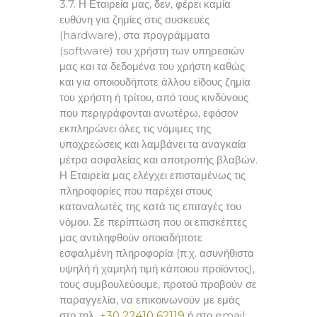
3.7. Η Εταιρεία μας, δεν, φέρει καμία
ευθύνη για ζημίες στις συσκευές
(hardware), στα προγράμματα
(software) του χρήστη των υπηρεσιών
μας και τα δεδομένα του χρήστη καθώς
και για οποιουδήποτε άλλου είδους ζημία
του χρήστη ή τρίτου, από τους κινδύνους
που περιγράφονται ανωτέρω, εφόσον
εκπληρώνει όλες τις νόμιμες της
υποχρεώσεις και λαμβάνει τα αναγκαία
μέτρα ασφαλείας και αποτροπής βλαβών.
Η Εταιρεία μας ελέγχει επισταμένως τις
πληροφορίες που παρέχει στους
καταναλωτές της κατά τις επιταγές του
νόμου. Σε περίπτωση που οι επισκέπτες
μας αντιληφθούν οποιαδήποτε
εσφαλμένη πληροφορία (π.χ. ασυνήθιστα
υψηλή ή χαμηλή τιμή κάποιου προϊόντος),
τους συμβουλεύουμε, προτού προβούν σε
παραγγελία, να επικοινωνούν με εμάς
στο τηλ
+30 22410 62119
ή στο email: