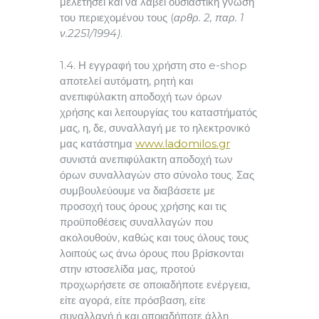
μελετήσει και να λάβει ουσιαστική γνώση
του περιεχομένου τους (
αρθρ. 2, παρ. 1
ν.2251/1994)
.
1.4. Η εγγραφή του χρήστη στο e-shop
αποτελεί αυτόματη, ρητή και
ανεπιφύλακτη αποδοχή των όρων
χρήσης και λειτουργίας του καταστήματός
μας, η, δε, συναλλαγή με το ηλεκτρονικό
μας κατάστημα
www.ladomilos.gr
συνιστά ανεπιφύλακτη αποδοχή των
όρων συναλλαγών στο σύνολο τους. Σας
συμβουλεύουμε να διαβάσετε με
προσοχή τους όρους χρήσης και τις
προϋποθέσεις συναλλαγών που
ακολουθούν, καθώς και τους όλους τους
λοιπούς ως άνω όρους που βρίσκονται
στην ιστοσελίδα μας, προτού
προχωρήσετε σε οποιαδήποτε ενέργεια,
είτε αγορά, είτε πρόσβαση, είτε
συναλλαγή ή και οποιαδήποτε άλλη