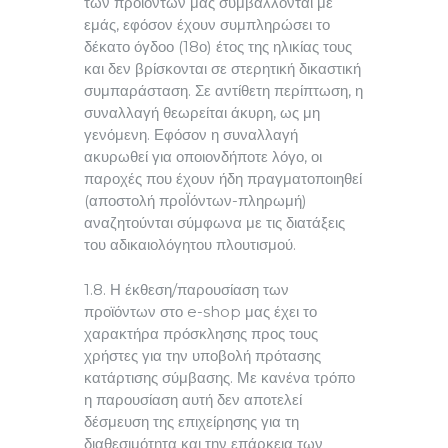
των προϊόντων μας συμβάλλονται με
εμάς, εφόσον έχουν συμπληρώσει το
δέκατο όγδοο (18ο) έτος της ηλικίας τους
και δεν βρίσκονται σε στερητική δικαστική
συμπαράσταση. Σε αντίθετη περίπτωση, η
συναλλαγή θεωρείται άκυρη, ως μη
γενόμενη. Εφόσον η συναλλαγή
ακυρωθεί για οποιονδήποτε λόγο, οι
παροχές που έχουν ήδη πραγματοποιηθεί
(αποστολή προΪόντων-πληρωμή)
αναζητούνται σύμφωνα με τις διατάξεις
του αδικαιολόγητου πλουτισμού.
1.8. Η έκθεση/παρουσίαση των
προϊόντων στο e-shop μας έχει το
χαρακτήρα πρόσκλησης προς τους
χρήστες για την υποβολή πρότασης
κατάρτισης σύμβασης. Με κανένα τρόπο
η παρουσίαση αυτή δεν αποτελεί
δέσμευση της επιχείρησης για τη
διαθεσιμότητα και την επάρκεια των