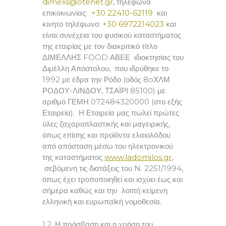
dimelis@otenet.gr
, τηλεφωνα
επικοινωνίας:
+30 22410-62119
και
κινητο τηλέφωνο:
+30 6972214023
και
είναι συνέχεια του φυσικού καταστήματος
της εταιρίας με τον διακριτικό τίτλο
ΔΙΜΕΛΛΗΣ FOOD ΑΒΕΕ ιδιοκτησίας του
Διμέλλη Απόστολου, που ιδρύθηκε το
1992 με έδρα την Ρόδο (οδός 8oΧΛΜ
ΡΟΔΟΥ-ΛΙΝΔΟΥ, ΤΣΑΪΡΙ 85100) με
αριθμό ΓΕΜΗ 072484320000 (στο εξής
Εταιρεία). Η Εταιρεία μας πωλεί πρώτες
ύλες ζαχαροπλαστικής και μαγειρικής,
όπως επίσης και προϊόντα ελαιολάδου
από απόσταση μέσω του ηλεκτρονικού
της καταστήματος
www.ladomilos.gr
,
σεβόμενη τις διατάξεις του N. 2251/1994,
όπως έχει τροποποιηθεί και ισχύει έως και
σήμερα καθώς και την λοιπή κείμενη
ελληνική και ευρωπαϊκή νομοθεσία.
1.2. Η πρόσβαση και η χρήση του