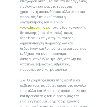
ιστοχώρου αυτού, τα έντυπα παραγγελίας
προϊόντων και φόρμες εγγραφής
χρηστών, ή οποιονδήποτε άλλο μέσο του
παρόντος δικτυακού τόπου ή
λογαριασμούς του e-shop
www.ladomilos.gr
στα μέσα κοινωνικής
δικτύωσης (social media), όπως
facebook κλπ για την ανάρτηση,
δημοσιοποίηση πληροφοριών και
δεδομένων και λοιπού περιεχομένου, που
ενδέχεται να είναι παράνομο,
δυσφημιστικό ή/και ψευδές, απειλητικό,
απατηλό, εκβιαστικό, υβριστικό,
πορνογραφικό και ρατσιστικό.
2.4. Ο χρήστης/επισκέπτης οφείλει να
σέβεται τους παρόντες όρους στο σύνολο
τους αλλά και όλους τους όρους, πολιτικές
και προϋόθέσεις του e-shop μας είτε
είναι εγγεγραμμένο χρήστης έχοντας
προσωπικό λογαριασμό, είτε επισκέπτεται