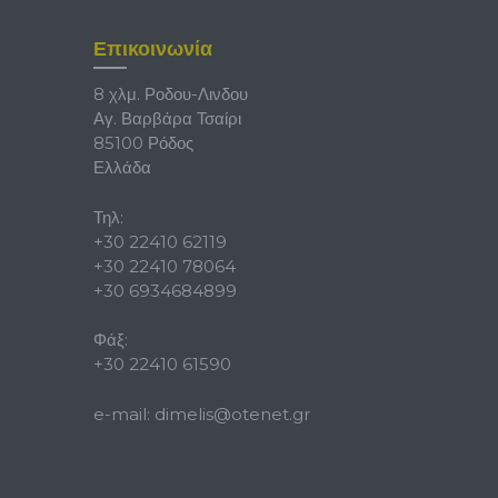
Επικοινωνία
8 χλμ. Ροδου-Λινδου
Αγ. Βαρβάρα Τσαίρι
85100 Ρόδος
Ελλάδα
Τηλ:
+30 22410 62119
+30 22410 78064
+30 6934684899
Φάξ:
+30 22410 61590
e-mail:
dimelis@otenet.gr