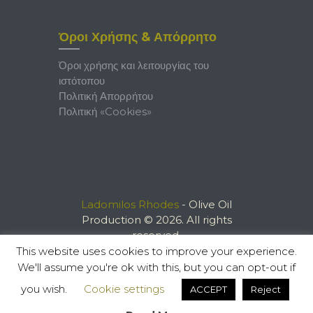
Όροι Χρήσης & Απόρρητο
Όροι χρήσης και λειτουργίας του
ιστότοπου
Πολιτική Απορρήτου
Πολιτική «Cookies»
Ladomilos Rhodes
- Olive Oil
Production © 2026. All rights
reserved.
This website uses cookies to improve your experience.
We'll assume you're ok with this, but you can opt-out if
you wish.
Cookie settings
ACCEPT
Reject