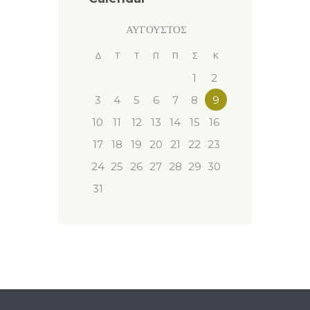
ΑΎΓΟΥΣΤΟΣ
Δ
Τ
Τ
Π
Π
Σ
Κ
1
2
3
4
5
6
7
8
9
10
11
12
13
14
15
16
17
18
19
20
21
22
23
24
25
26
27
28
29
30
31