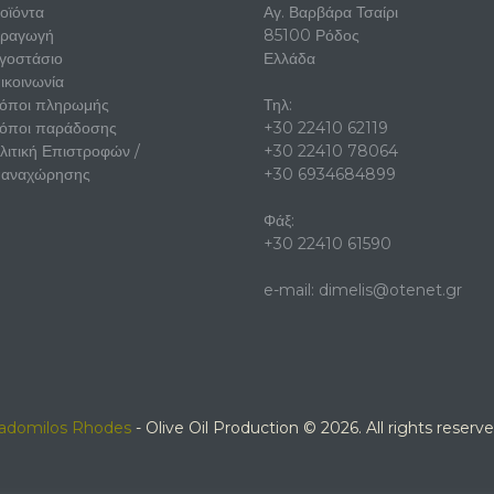
οϊόντα
Αγ. Βαρβάρα Τσαίρι
ραγωγή
85100 Ρόδος
γοστάσιο
Ελλάδα
ικοινωνία
όποι πληρωμής
Τηλ:
όποι παράδοσης
+30 22410 62119
λιτική Επιστροφών /
+30 22410 78064
αναχώρησης
+30 6934684899
Φάξ:
+30 22410 61590
e-mail:
dimelis@otenet.gr
adomilos Rhodes
- Olive Oil Production © 2026. All rights reserve