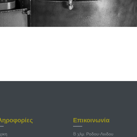
ληροφορίες
Επικοινωνία
χικη
8 χλμ. Ροδου-Λινδου