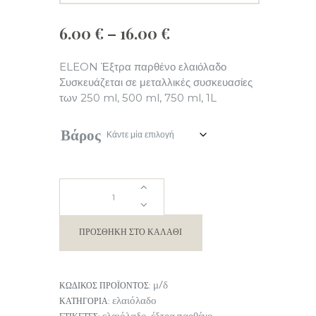
Price
6.00
€
–
16.00
€
range:
6.00 €
ELEON Έξτρα παρθένο ελαιόλαδο
through
Συσκευάζεται σε μεταλλικές συσκευασίες
16.00 €
των 250 ml, 500 ml, 750 ml, 1L
Βάρος
ELEON
έξτρα
ΠΡΟΣΘΉΚΗ ΣΤΟ ΚΑΛΆΘΙ
παρθένο
μ/δ
ΚΩΔΙΚΌΣ ΠΡΟΪΌΝΤΟΣ:
ελαιόλαδο
ελαιόλαδο
ΚΑΤΗΓΟΡΊΑ: