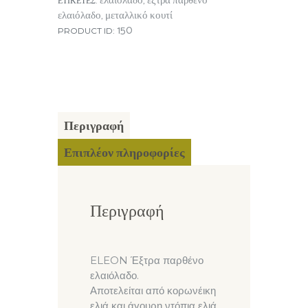
ελαιόλαδο
έξτρα παρθένο
ΕΤΙΚΈΤΕΣ:
,
ποσότητα
ελαιόλαδο
μεταλλικό κουτί
,
150
PRODUCT ID:
Περιγραφή
Επιπλέον πληροφορίες
Περιγραφή
ELEON Έξτρα παρθένο
ελαιόλαδο.
Αποτελείται από κορωνέικη
ελιά και άγουρη ντόπια ελιά