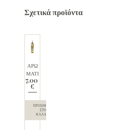
Σχετικά προϊόντα
ΑΡΩ
ΜΑΤΙ
7.00
ΚΟ
€
ΕΛΑΙ
ΟΛΑΔ
Ο με
ΠΡΟΣΘΉΚΗ
ΣΤΟ
σκόρδ
ΚΑΛΆΘΙ
ο