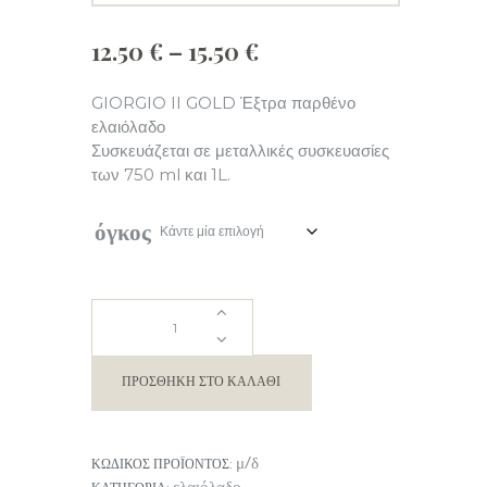
Price
12.50
€
–
15.50
€
range:
12.50 €
GIORGIO II GOLD Έξτρα παρθένο
through
ελαιόλαδο
15.50 €
Συσκευάζεται σε μεταλλικές συσκευασίες
των 750 ml και 1L.
όγκος
GIORGIO
II
ΠΡΟΣΘΉΚΗ ΣΤΟ ΚΑΛΆΘΙ
GOLD
μ/δ
ΚΩΔΙΚΌΣ ΠΡΟΪΌΝΤΟΣ:
Έξτρα