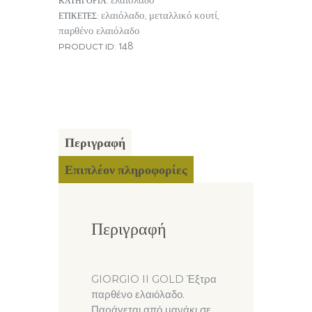
ελαιόλαδο
ΚΑΤΗΓΟΡΊΑ:
ελαιόλαδο
μεταλλικό κουτί
ΕΤΙΚΈΤΕΣ:
,
,
παρθένο
παρθένο ελαιόλαδο
148
PRODUCT ID:
ελαιόλαδο
ποσότητα
Περιγραφή
Επιπλέον πληροφορίες
Περιγραφή
GIORGIO II GOLD Έξτρα
παρθένο ελαιόλαδο.
Παράγεται από μανάκι σε