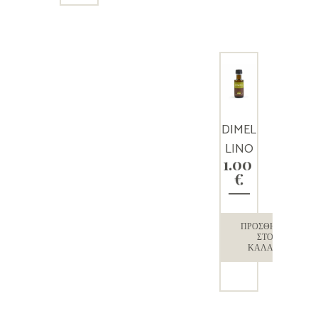
DIMEL
LINO
1.00
έξτρα
€
παρθέ
νο
ελαιόλ
ΠΡΟΣΘΉΚΗ
ΣΤΟ
αδο 50
ΚΑΛΆΘΙ
ml