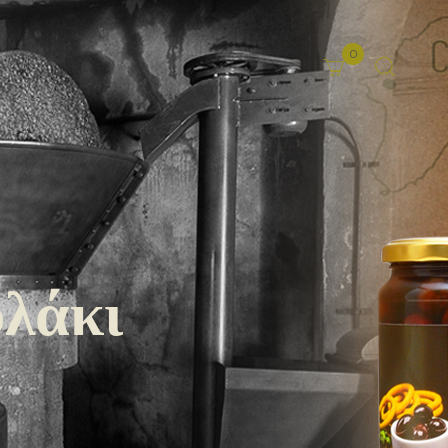
0
λάκι