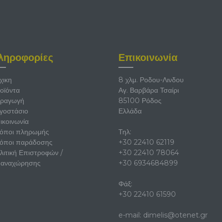
επιλεγ
στη
σελίδα
του
προϊόν
ληροφορίες
Επικοινωνία
χικη
8 χλμ. Ροδου-Λινδου
οϊόντα
Αγ. Βαρβάρα Τσαίρι
ραγωγή
85100 Ρόδος
γοστάσιο
Ελλάδα
ικοινωνία
όποι πληρωμής
Τηλ:
όποι παράδοσης
+30 22410 62119
λιτική Επιστροφών /
+30 22410 78064
αναχώρησης
+30 6934684899
Φάξ:
+30 22410 61590
e-mail:
dimelis@otenet.gr