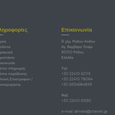
ληροφορίες
Επικοινωνία
χικη
8 χλμ. Ροδου-Λινδου
οϊόντα
Αγ. Βαρβάρα Τσαίρι
ραγωγή
85100 Ρόδος
γοστάσιο
Ελλάδα
ικοινωνία
όποι πληρωμής
Τηλ:
όποι παράδοσης
+30 22410 62119
λιτική Επιστροφών /
+30 22410 78064
αναχώρησης
+30 6934684899
Φάξ:
+30 22410 61590
e-mail:
dimelis@otenet.gr