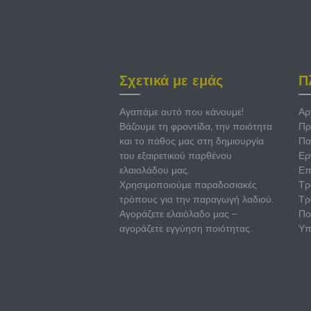
επιλεγούν
στη
σελίδα
του
προϊόντος
Σχετικά με εμάς
Π
Αγαπάμε αυτό που κάνουμε!
Αρ
Βάζουμε τη φροντίδα, την ποιότητα
Πρ
και το πάθος μας στη δημιουργία
Πα
του εξαιρετικού παρθένου
Ερ
ελαιολάδου μας.
Επ
Χρησιμοποιούμε παραδοσιακές
Τρ
τρόπους για την παραγωγή λαδιού.
Τρ
Αγοράζετε ελαιόλαδο μας –
Πο
αγοράζετε εγγύηση ποιότητας.
Υπ