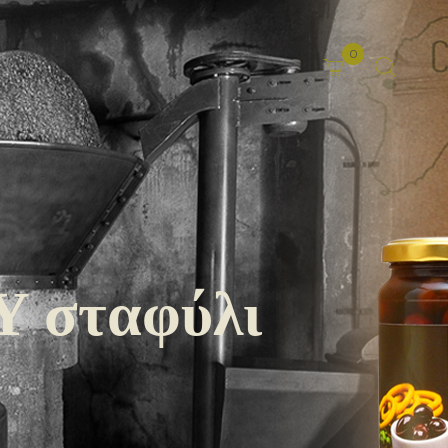
0
 σταφύλι