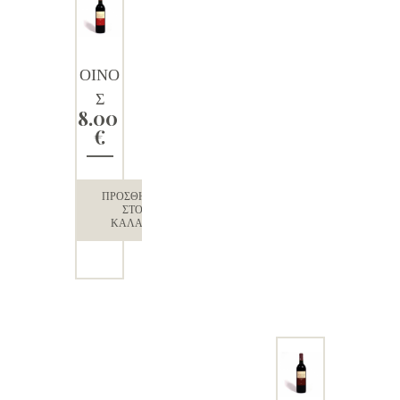
ΟΙΝΟ
Σ
8.00
ΕΡΥΘ
€
ΡΟΣ
ΞΗΡΟ
Σ
ΠΡΟΣΘΉΚΗ
ΣΤΟ
“LADO
ΚΑΛΆΘΙ
MILOS
”