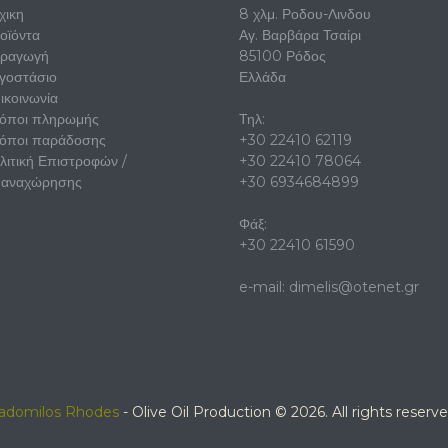
χικη
8 χλμ. Ροδου-Λινδου
οϊόντα
Αγ. Βαρβάρα Τσαίρι
ραγωγή
85100 Ρόδος
γοστάσιο
Ελλάδα
ικοινωνία
όποι πληρωμής
Τηλ:
όποι παράδοσης
+30 22410 62119
λιτική Επιστροφών /
+30 22410 78064
αναχώρησης
+30 6934684899
Φάξ:
+30 22410 61590
e-mail:
dimelis@otenet.gr
adomilos Rhodes
- Olive Oil Production © 2026. All rights reserve