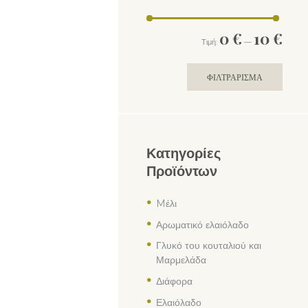
Ελάχ
Μέγ
0 €
10 €
Τιμή:
—
τιμή
τιμή
ΦΙΛΤΡΆΡΙΣΜΑ
Κατηγορίες
Προϊόντων
Mέλι
Αρωματικό ελαιόλαδο
Γλυκό του κουταλιού και
Μαρμελάδα
Διάφορα
Ελαιόλαδο