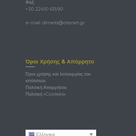
Φάξ:
+30 22410 61590
e-mail:
dimelis@otenet.gr
Όροι Χρήσης & Απόρρητο
Όροι χρήσης και λειτουργίας του
ιστότοπου
Πολιτική Απορρήτου
Πολιτική «Cookies»
Ελληνικα