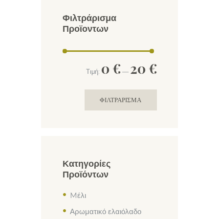
Φιλτράρισμα
Προϊοντων
Ελάχιστη
Μέγιστη
0 €
20 €
Τιμή:
—
τιμή
τιμή
ΦΙΛΤΡΆΡΙΣΜΑ
Κατηγορίες
Προϊόντων
Mέλι
Αρωματικό ελαιόλαδο