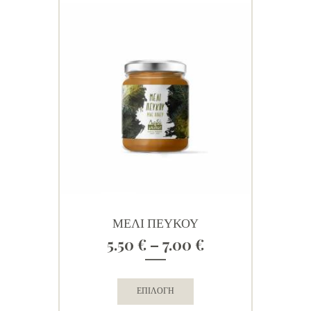
ΜΕΛΙ ΠΕΥΚΟΥ
Price
5.50
€
–
7.00
€
range:
5.50 €
through
Αυτό
ΕΠΙΛΟΓΉ
7.00 €
το