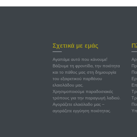
Σχετικά με εμάς
Π
Αγαπάμε αυτό που κάνουμε!
Αρ
Βάζουμε τη φροντίδα, την ποιότητα
Πρ
και το πάθος μας στη δημιουργία
Πα
του εξαιρετικού παρθένου
Ερ
ελαιολάδου μας.
Επ
Χρησιμοποιούμε παραδοσιακές
Τρ
τρόπους για την παραγωγή λαδιού.
Τρ
Αγοράζετε ελαιόλαδο μας –
Πο
αγοράζετε εγγύηση ποιότητας.
Υπ