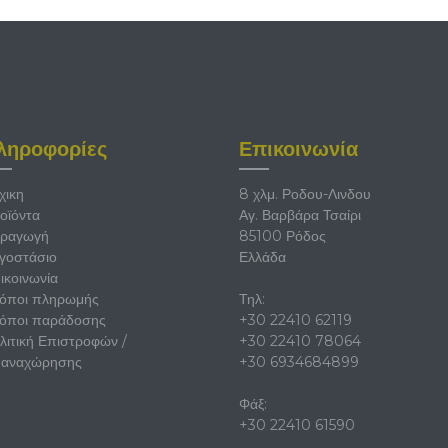
ληροφορίες
Επικοινωνία
χικη
8 χλμ. Ροδου-Λινδου
οϊόντα
Αγ. Βαρβάρα Τσαίρι
ραγωγή
85100 Ρόδος
γοστάσιο
Ελλάδα
ικοινωνία
όποι πληρωμής
Τηλ:
όποι παράδοσης
+30 22410 62119
λιτική Επιστροφών /
+30 22410 78064
αναχώρησης
+30 6934684899
Φάξ:
+30 22410 61590