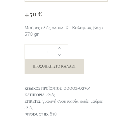
4.50
€
Μαύρες ελιές ολοκλ. XL Καλαμων, βάζο
370 gr
ΕΛΙΕΣ
ΚΑΛΑΜΩΝ
ΠΡΟΣΘΉΚΗ ΣΤΟ ΚΑΛΆΘΙ
ποσότητα
00002-02761
ΚΩΔΙΚΌΣ ΠΡΟΪΌΝΤΟΣ:
ελιές
ΚΑΤΗΓΟΡΊΑ:
γυαλινή συσκευασία
ελιές
μαύρες
ΕΤΙΚΈΤΕΣ:
,
,
ελιές
810
PRODUCT ID: