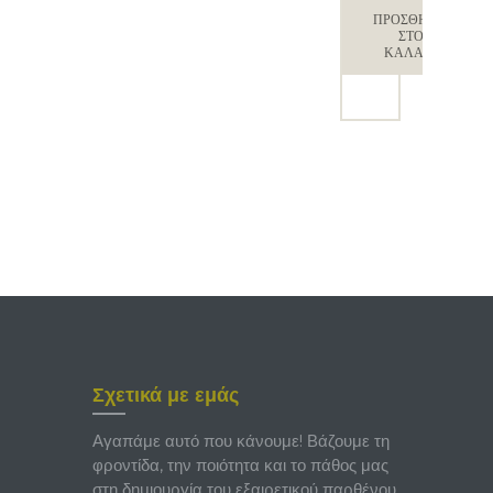
αδο
ΠΡΟΣΘΉΚΗ
ΣΤΟ
100 ml
ΚΑΛΆΘΙ
Σχετικά με εμάς
Αγαπάμε αυτό που κάνουμε! Βάζουμε τη
φροντίδα, την ποιότητα και το πάθος μας
στη δημιουργία του εξαιρετικού παρθένου