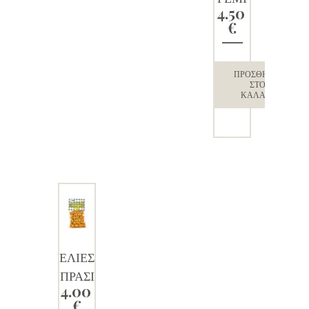
4.50
ΣΤΕΣ
€
με
αμύγδ
αλο
ΠΡΟΣΘΉΚΗ
ΣΤΟ
ΚΑΛΆΘΙ
ΕΛΙΕΣ
ΠΡΑΣΙ
4.00
ΝΕΣ
€