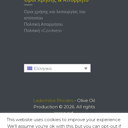
Όροι χρήσης και λειτουργίας του
ιστότοπου
Πολιτική Απορρήτου
Πολιτική «Cookies»
Ελληνικα
Ladomilos Rhodes
- Olive Oil
Production © 2026. All rights
reserved.
This website uses cookies to improve your experience.
We'll assume you're ok with this, but you can opt-out if