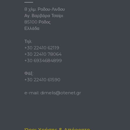
8 χλμ. Ροδου-Λινδου
Αγ. Βαρβάρα Τσαίρι
85100 Ρόδος
Ελλάδα
Τηλ:
+30 22410 62119
+30 22410 78064
+30 6934684899
Φάξ:
+30 22410 61590
e-mail:
dimelis@otenet.gr
Όροι Χρήσης & Απόρρητο