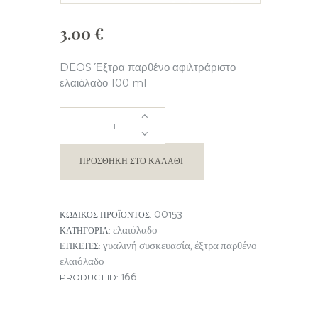
3.00
€
DEOS Έξτρα παρθένο αφιλτράριστο
ελαιόλαδο 100 ml
DEOS
έξτρα
ΠΡΟΣΘΉΚΗ ΣΤΟ ΚΑΛΆΘΙ
παρθένο
00153
ΚΩΔΙΚΌΣ ΠΡΟΪΌΝΤΟΣ:
ελαιόλαδο
ελαιόλαδο
ΚΑΤΗΓΟΡΊΑ:
γυαλινή συσκευασία
έξτρα παρθένο
ΕΤΙΚΈΤΕΣ:
,
100
ελαιόλαδο
166
PRODUCT ID:
ml