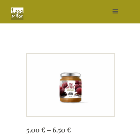
Price
5.00
€
–
6.50
€
range: