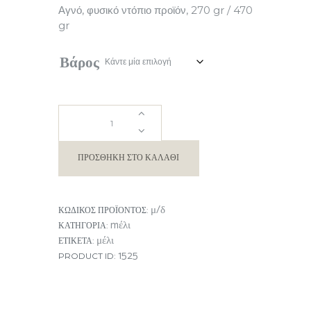
5.00 €
Αγνό, φυσικό ντόπιο προϊόν, 270 gr / 470
through
gr
6.50 €
Βάρος
ΜΕΛΙ
ΚΟΥΜΑΡΙΑΣ
ΠΡΟΣΘΉΚΗ ΣΤΟ ΚΑΛΆΘΙ
ποσότητα
μ/δ
ΚΩΔΙΚΌΣ ΠΡΟΪΌΝΤΟΣ:
mέλι
ΚΑΤΗΓΟΡΊΑ:
μέλι
ΕΤΙΚΈΤΑ:
1525
PRODUCT ID: