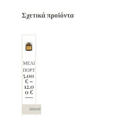
Σχετικά προϊόντα
ΜΕΛΙ
ΠΟΡΤ
5.00
ΟΚΑ
€
–
ΛΙ
12.0
Price
0
€
range:
5.00 €
through
ΕΠΙΛΟΓΉ
12.00 €