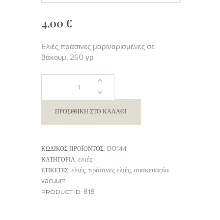
4.00
€
Ελιές πράσινες μαριναρισμένες σε
βάκουμ, 250 γρ
ΕΛΙΕΣ
ΠΡΑΣΙΝΕΣ
ΠΡΟΣΘΉΚΗ ΣΤΟ ΚΑΛΆΘΙ
ΜΑΡΙΝΑΤΕΣ
00144
ΚΩΔΙΚΌΣ ΠΡΟΪΌΝΤΟΣ:
ποσότητα
ελιές
ΚΑΤΗΓΟΡΊΑ:
ελιές
πράσινες ελιές
συσκευασία
ΕΤΙΚΈΤΕΣ:
,
,
vacuum
818
PRODUCT ID: