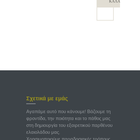
ελαιόλ
ΚΑΛΆΘΙ
αδο
250
ml
Σχετικά με εμάς
Αγαπάμε αυτό που κάνουμε! Βάζουμε τη
φροντίδα, την ποιότητα και το πάθος μας
στη δημιουργία του εξαιρετικού παρθένου
ελαιολάδου μας.
Χρησιμοποιούμε παραδοσιακές τρόπους