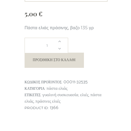
5.00
€
Πάστα ελιάς πράσινης, βαζο 135 γρ
ΠΑΣΤΑ
ΕΛΙΑΣ
ΠΡΟΣΘΉΚΗ ΣΤΟ ΚΑΛΆΘΙ
ΠΡΑΣΙΝΗΣ
00011-32535
ΚΩΔΙΚΌΣ ΠΡΟΪΌΝΤΟΣ:
ποσότητα
πάστα ελιάς
ΚΑΤΗΓΟΡΊΑ:
γυαλινή συσκευασία
ελιές
πάστα
ΕΤΙΚΈΤΕΣ:
,
,
ελιάς
πράσινες ελιές
,
1366
PRODUCT ID: